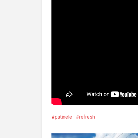
patinele
refresh