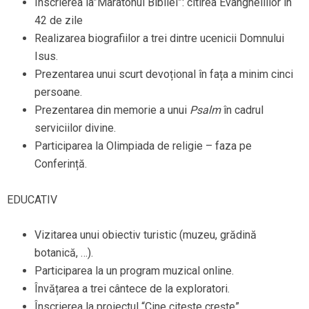
Înscrierea la”Maratonul Bibliei”: citirea Evangheliilor în
42 de zile
Realizarea biografiilor a trei dintre ucenicii Domnului
Isus.
Prezentarea unui scurt devoțional în fața a minim cinci
persoane.
Prezentarea din memorie a unui
Psalm
în cadrul
serviciilor divine.
Participarea la Olimpiada de religie – faza pe
Conferință.
EDUCATIV
Vizitarea unui obiectiv turistic (muzeu, grădină
botanică, …).
Participarea la un program muzical online.
Învățarea a trei cântece de la exploratori.
Înscrierea la proiectul “Cine citește crește”.