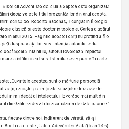
l Bisericii Adventiste de Ziua a Șaptea este organizată
âlniri decizive
este titlul prezentărilor din anul acesta,
lniri” scrisă de Roberto Badenas, licențiat în filologie
ologie clasică și este doctor în teologie. Cartea a apărut
te în anul 2015. Paginile acestei cărți nu pretind a fi o
ogică despre viața lui Isus. Intenția autorului este
e desfășoară întâlnirile, autorul revelează impactul
rmare a întâlnirii cu Isus. Istoriile descoperite în carte
ește: „Cuvintele acestea sunt o mărturie personală
 vieţii, ca nişte proiecţii ale situaţiilor descrise de
odul inimii decât al intelectului. Izvorăsc mai mult din
ul din Galileea decât din acumularea de date istorice.”
a, fiecare dintre noi, indiferent de vârstă, să-și
cu Acela care este „Calea, Adevărul și Viața”(Ioan 14:6).