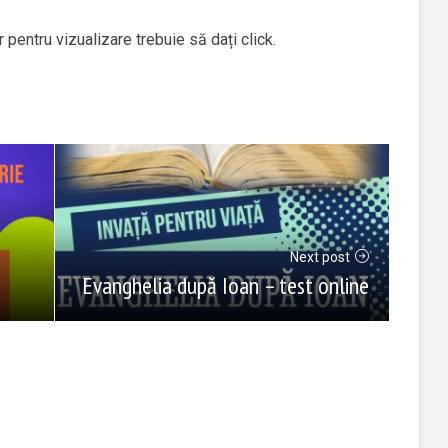
r pentru vizualizare trebuie să dați click.
Next post
Evanghelia după Ioan – test online