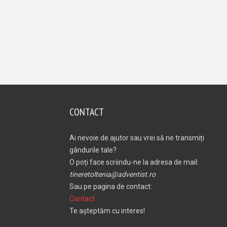
CONTACT
Ai nevoie de ajutor sau vrei să ne transmiți
gândurile tale?
O poți face scriindu-ne la adresa de mail:
tineretoltenia@adventist.ro
Sau pe pagina de contact:
Contact
Te așteptăm cu interes!