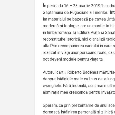
În perioada 16 – 23 martie 2019 în cadru
Săptămâna de Rugăciune a Tinerilor.
Înt
iar materialul se bazează pe cartea „Întâ
modernă și teologie, are un master în fil
în limba română la Editura Viață și Sănăta
reconstituire istorică, nici o analiză teol
alta.Prin recompunerea cadrului în care s
realizat în viața unor persoane reale, ca u
pot deveni modele pentru viața ta.
Autorul cărții, Roberto Badenas mărturis
despre întâlnirile mele cu Isus de-a lungul
evanghelii. Fără îndoială, sunt mai mult r
admiraţia mea crescândă pentru Învăţător
Sperăm, ca prin prezentările de anul acest
dorească întâlnirea personală și zilnică 