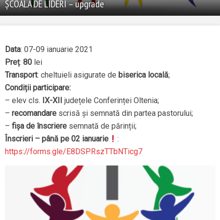
ȘCOALA DE LIDERI – upgrade
Data
: 07-09 ianuarie 2021
Preț
:
80
lei
Transport
: cheltuieli asigurate de
biserica locală
;
Condiții participare:
– elev cls.
IX-XII
județele Conferinței Oltenia;
–
recomandare
scrisă și semnată din partea pastorului;
–
fișa de înscriere
semnată de părinții;
Înscrieri – până pe 02 ianuarie
:
https://forms.gle/E8DSPRszTTbNTicg7