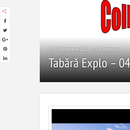
20 decembrie 2022
Exploratori
Tabără Explo – 0
Player
video