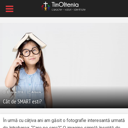
22 iunie 2018
Articole
Cât de SMART esti?
În urmă cu câțiva ani am găsit o fotografie interesantă urmată
de întrebarea: “Care pe care?” O imagine simplă însoțită de