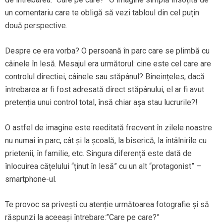
un comentariu care te obligă să vezi tabloul din cel puțin
două perspective.
Despre ce era vorba? O persoană în parc care se plimbă cu
câinele în lesă. Mesajul era următorul: cine este cel care are
controlul directiei, câinele sau stăpânul? Bineințeles, dacă
întrebarea ar fi fost adresată direct stăpânului, el ar fi avut
pretenția unui control total, însă chiar așa stau lucrurile?!
O astfel de imagine este reeditată frecvent în zilele noastre
nu numai în parc, cât și la școală, la biserică, la întâlnirile cu
prietenii, în familie, etc. Singura diferență este dată de
înlocuirea cățelului “ținut în lesă” cu un alt “protagonist” –
smartphone-ul.
Te provoc sa privești cu atenție următoarea fotografie și să
răspunzi la aceeași întrebare:”Care pe care?”