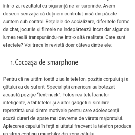
într-o zi, rezultatul cu siguranță ne-ar surprinde. Avem
deseori senzația că deținem controlul, însă din păcate
suntem sub control. Rețelele de socializare, diferitele forme
de chat, jocurile și filmele ne îndepărtează încet dar sigur de
lumea reală transpunându-ne într-o altă realitate. Care sunt
efectele? Voi trece în revistă doar câteva dintre ele:
Cocoașa de smarphone
Pentru că ne uităm toată ziua la telefon, poziția corpului și a
gâtului au de suferit. Specialiștii americani au botezat
această poziție “text-neck”. Folosirea telefoanelor
inteligente, a tabletelor și a altor gadgeturi similare
reprezintă unul dintre motivele pentru care adolescenții
acuză dureri de spate mai devreme de vârsta majoratului.
Aplecarea capului în față și uitatul frecvent la telefon produce
un stres continuu mușchilor din zona gâtului.