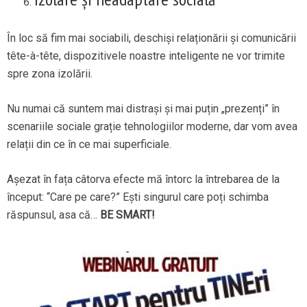
În loc să fim mai sociabili, deschiși relaționării și comunicării
tête-à-tête, dispozitivele noastre inteligente ne vor trimite
spre zona izolării.
Nu numai că suntem mai distrași și mai puțin „prezenți” în
scenariile sociale grație tehnologiilor moderne, dar vom avea
relații din ce în ce mai superficiale.
Așezat în fața câtorva efecte mă întorc la întrebarea de la
început: “Care pe care?” Ești singurul care poți schimba
răspunsul, asa că…
BE SMART!